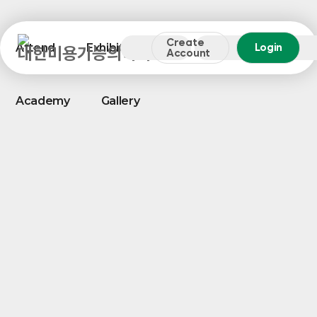
Create
Attend
Exhibit
About
Entry
Login
Account
Academy
Gallery