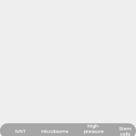
High-
Stem
IVNT
Microbiome
pressure
cells