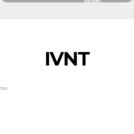
oxygen
IVNT
TBD.